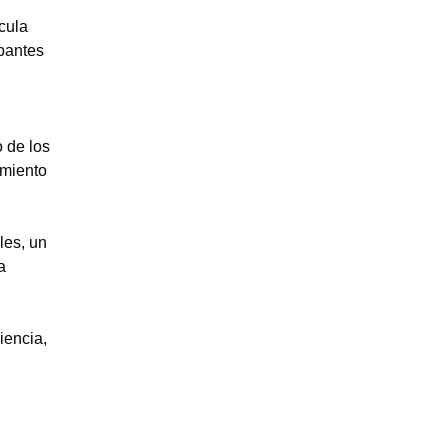
cula
ipantes
o de los
amiento
les, un
a
iencia,