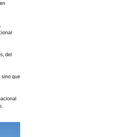
 en
.
cionar
s, del
, sino que
nacional
o.