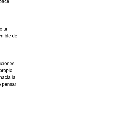
Space
de un
enible de
iciones
propio
hacia la
e pensar