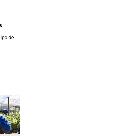
s
uipo de