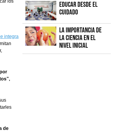
car los
Educar desde el
cuidado
La importancia de
la Ciencia en el
e integra
rmitan
Nivel Inicial
r,
 por
tos”,
sus
tarles
a de