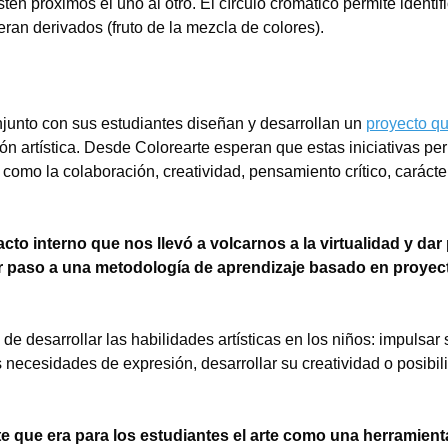
én próximos el uno al otro. El círculo cromático permite identifi
eran derivados (fruto de la mezcla de colores).
junto con sus estudiantes diseñan y desarrollan un
proyecto qu
ión artística. Desde Colorearte esperan que estas iniciativas pe
 como la colaboración, creatividad, pensamiento crítico, carácte
o interno que nos llevó a volcarnos a la virtualidad y dar
r paso a una metodología de aprendizaje basado en proyec
e desarrollar las habilidades artísticas en los niños: impulsar 
s necesidades de expresión, desarrollar su creatividad o posibili
Tipea lo que deseas buscar y luego pulsa Enter:
 que era para los estudiantes el arte como una herramient