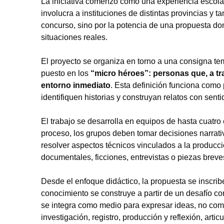
La iniciativa comenzó como una experiencia escolar
involucra a instituciones de distintas provincias y t
concurso, sino por la potencia de una propuesta don
situaciones reales.
El proyecto se organiza en torno a una consigna temá
puesto en los
“micro héroes”: personas que, a tr
entorno inmediato
. Esta definición funciona como
identifiquen historias y construyan relatos con senti
El trabajo se desarrolla en equipos de hasta cuatro
proceso, los grupos deben tomar decisiones narrat
resolver aspectos técnicos vinculados a la producció
documentales, ficciones, entrevistas o piezas brev
Desde el enfoque didáctico, la propuesta se inscri
conocimiento se construye a partir de un desafío c
se integra como medio para expresar ideas, no como
investigación, registro, producción y reflexión, art