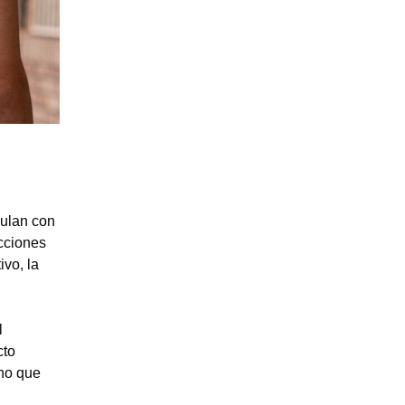
culan con
acciones
ivo, la
l
cto
ino que