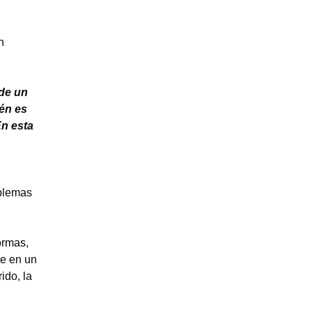
n
de un
ién es
En esta
oblemas
ormas,
te en un
ido, la