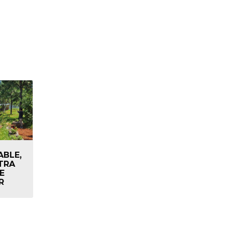
ABLE,
TRA
E
R