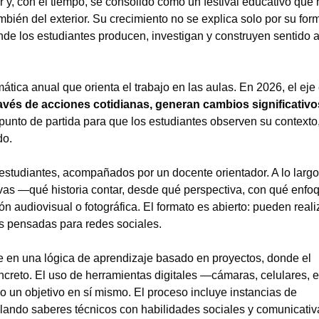
 y, con el tiempo, se consolidó como un festival educativo que
ambién del exterior. Su crecimiento no se explica solo por su for
de los estudiantes producen, investigan y construyen sentido a 
tica anual que orienta el trabajo en las aulas. En 2026, el eje
avés de acciones cotidianas, generan cambios significativo
 punto de partida para que los estudiantes observen su contexto
do.
 estudiantes, acompañados por un docente orientador. A lo largo
ivas —qué historia contar, desde qué perspectiva, con qué enf
n audiovisual o fotográfica. El formato es abierto: pueden reali
es pensadas para redes sociales.
be en una lógica de aprendizaje basado en proyectos, donde el
oncreto. El uso de herramientas digitales —cámaras, celulares,
 un objetivo en sí mismo. El proceso incluye instancias de
iculando saberes técnicos con habilidades sociales y comunicativ