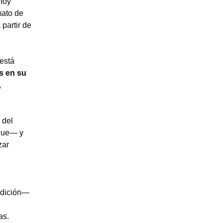
 hoy
mato de
partir de
 está
s en su
,
 del
oque— y
zar
 edición—
as.