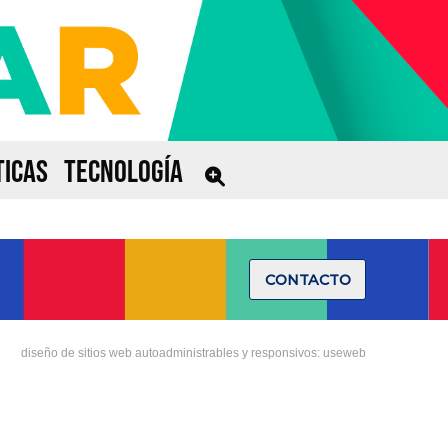
ICAS
TECNOLOGÍA
CONTACTO
diseño de sitios web autoadministrables y responsivos: useweb