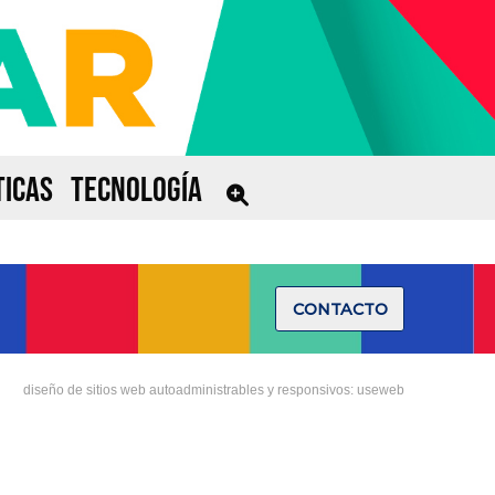
ICAS
TECNOLOGÍA
CONTACTO
diseño de sitios web autoadministrables y responsivos: useweb